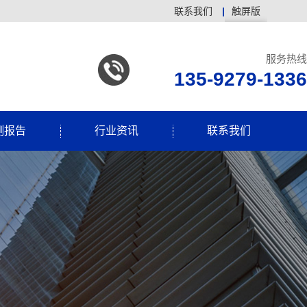
联系我们
|
触屏版
服务热线
135-9279-1336
测报告
行业资讯
联系我们
浏览手机站